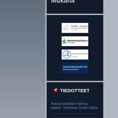
Mukana
TIEDOTTEET
Ratsumieskillan Hakkaa
päälle!- tiedotteet löydät täältä.