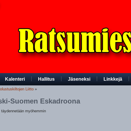
Kalenteri
Hallitus
Jäseneksi
Linkkejä
ustuskiltojen Liitto
»
ski-Suomen Eskadroona
t täydennetään myöhemmin